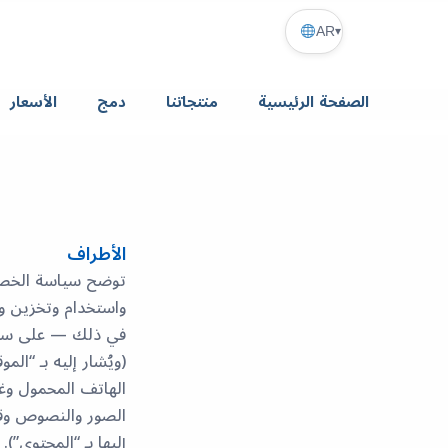
AR
▾
الصفحة الرئيسية
منتجاتنا
دمج
الأسعار
الأطراف
في ذلك — على سبيل 
(ويُشار إليه بـ “ا
الهاتف المحمول وغير
الصور والنصوص وقوا
إليها بـ “المحتوى”).