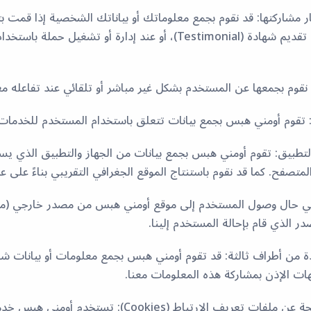
ار مشاركتها: قد نقوم بجمع معلوماتك أو بياناتك الشخصية إذا قمت بت
سياقات أخرى، مثل تقديم شهادة (Testimonial)، أو عند إدارة أو تشغيل 
م: تقوم أومني هبس بجمع بيانات تتعلق باستخدام المستخدم للخدمات 
التطبيق: تقوم أومني هبس بجمع بيانات من الجهاز والتطبيق الذي ي
 في حال وصول المستخدم إلى موقع أومني هبس من مصدر خارجي (مثل ر
 الذي قام بإحالة المستخدم إلينا.
ردة من أطراف ثالثة: قد تقوم أومني هبس بجمع معلومات أو بيانا
ات الإذن بمشاركة هذه المعلومات معنا.
هـ) المعلومات الناتجة عن ملفات تعريف الار