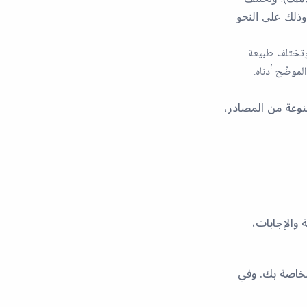
وذلك على النحو
وتختلف طبيعة
موضّح أدناه.
وعة من المصادر،
 والإجابات،
الخاصة بك. وفي