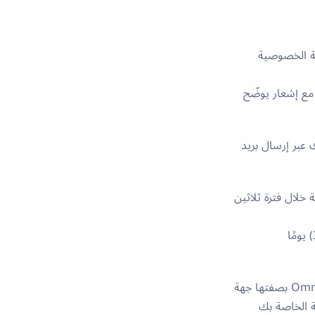
ة الخصوصية
مع إشعار يوضّح
 عبر إرسال بريد
لال فترة ثلاثين
قد تتمتع أنت، بما في ذلك أي صاحب بيانات تتم معالجة بياناته الشخصية من قِبل OmniHubs بصفتها جهة
ة الخاصة بك