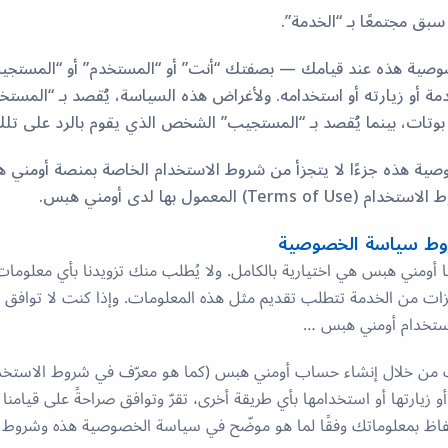
سبق مجتمعًا بـ “الخدمة”.
صية هذه عند قيامك — بصفتك “أنت” أو “المستخدم” أو “المستج
مة أو زيارته أو استخدامه. ولأغراض هذه السياسة، يُقصد بـ “المس
بوتات، بينما يُقصد بـ “المستجيب” الشخص الذي يقوم بالرد على تل
وصية هذه جزءًا لا يتجزأ من شروط الاستخدام الخاصة بمنصة أومني
T) المعمول بها لدى أومني هبس.
روط سياسة الخصوصية
ا أومني هبس هي اختيارية بالكامل. ولا يُطلب منك تزويدنا بأي معلوم
يزات من الخدمة تتطلب تقديم مثل هذه المعلومات. وإذا كنت لا توافق
ستخدام أومني هبس …
نك من خلال إنشاء حساب أومني هبس (كما هو معرّف في شروط الاستخدا
و زيارتها أو استخدامها بأي طريقة أخرى، تقرّ وتوافق صراحةً على قيامنا
فاظ بمعلوماتك وفقًا لما هو موضّح في سياسة الخصوصية هذه وشروط 