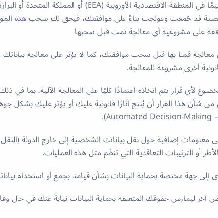
وبالمثل، إذا كنتَ مقيمًا في المنطقة الاقتصادية الأوروبية (EEA) أو المم
خصية قد جُمعت وعولجت بناءً على موافقتك، فيحق لك سحب هذه المو
فقة على مشروعية أي معالجة تمت قبل سحبها
 معالجة قمنا بها قبل سحب موافقتك، كما لا يؤثر على معالجة بياناتك 
نونية أخرى مشروعة للمعالجة.
لخضوع لأي قرار يتم اتخاذه اعتمادًا كليًا على المعالجة الآلية، بما في ذلك
Au).
معلومات إضافية حول نقل بياناتك الشخصية إلى خارج الدولة (النقل ال
أطر أو الترتيبات التعاقدية التي تنظّم مثل هذه العمليات.
إلى جهة مختصة بحماية البيانات بشأن قيامنا بجمع أو استخدام بيانا
خر ليمارس حقوقك المتعلقة بحماية البيانات نيابةً عنك في حال وفا