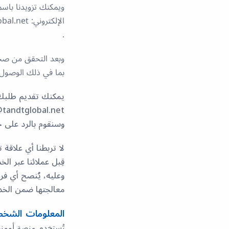
ويمكنك تزويدنا باسم
الإلكتروني: info@tandtglobal.net
.
وبعد التحقق من صحة
بما في ذلك الوصول إ
يمكنك تقديم طلبك 
@tandtglobal.net
وسنقوم بالرد على جم
لا تربطنا أي علاقة 
قِبل عملائنا عبر الخ
وعليه، يُنصح أي فر
معالجتها ضمن الخدم
المعلومات الشخص
تُستخدم منصة أومني