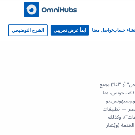
نشاء حساب
تواصل معنا
ابدأ عرض تجريبى
الشرح التوضيحي
ويُشار إليها بـ “Oمنيحوبس” أو “نحن” أو “لنا”) بجمع
واستخدام وتخزين ومشاركة وحماية معلوماتك، وذلك فيما يتعلق بالخدمات التي تقدمها Oمنيحوبس، بما
و.ومنيهوبس.يو
الحصر — تطبيقات
يقات”)، وكذلك
لخدمة (ويُشار