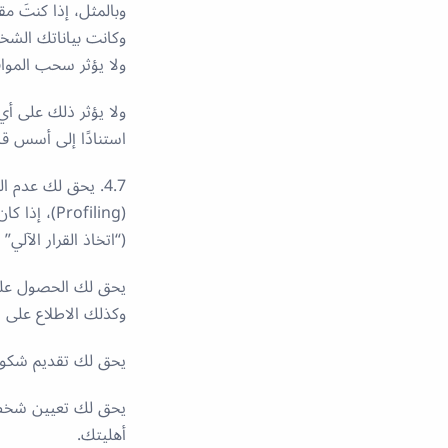
وكانت بياناتك الش
ولا يؤثر سحب الموا
ولا يؤثر ذلك على أي
استنادًا إلى أسس قا
4.7. يحق لك عدم ا
(Profiling)، إذا كان من شأن هذا القرار أن يُنتج آثارًا قانونية عليك أو يؤثر عليك بشكل جوهري
(“اتخاذ القرار الآلي” – tomated Decision-Making
يحق لك الحصول على 
وكذلك الاطلاع على ال
يحق لك تقديم شكوى 
يحق لك تعيين شخص آ
أهليتك.