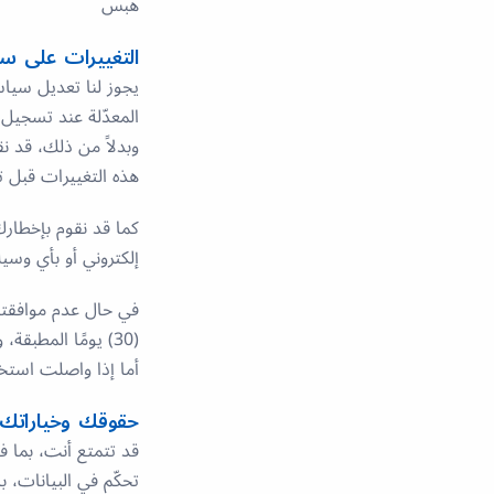
هبس
التغييرات على س
يجوز لنا تعديل سي
المعدّلة عند تسجيل الدخول إلى حس
وبدلاً من ذلك، قد 
هذه التغييرات قبل تا
كما قد نقوم بإخطارك
إلكتروني أو بأي وسي
في حال عدم موافقتك
(30) يومًا المطبقة، ولن تكون مُلزَمًا بالشروط الجديدة.
أما إذا واصلت استخدام
حقوقك وخياراتك ا
تحكّم في البيانات، 