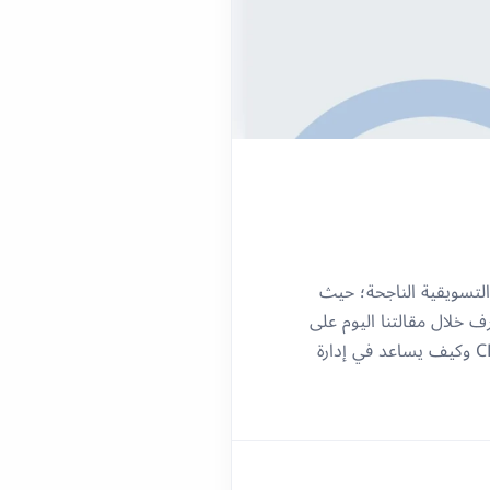
نظام CRM من أسس الاستراتيجيات التسويقية الناجحة؛ حيث
خلال مقالتنا اليوم على
تفاصيل هذا النظام، وكيف يساهم في إدارة علاقات العملاء وتحسين معدل المبيعات. ما هو نظام CRM وكيف يساعد في إدارة